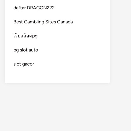
daftar DRAGON222
Best Gambling Sites Canada
เว็บสล็อตpg
pg slot auto
slot gacor