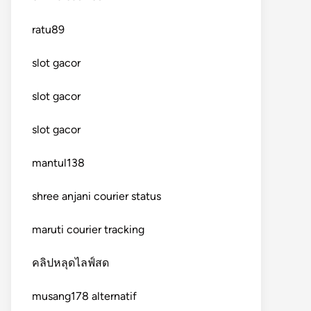
ratu89
slot gacor
slot gacor
slot gacor
mantul138
shree anjani courier status
maruti courier tracking
คลิปหลุดไลฟ์สด
musang178 alternatif