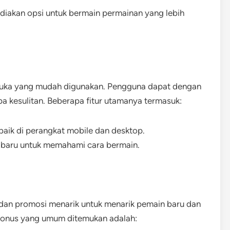
diakan opsi untuk bermain permainan yang lebih
muka yang mudah digunakan. Pengguna dapat dengan
pa kesulitan. Beberapa fitur utamanya termasuk:
baik di perangkat mobile dan desktop.
baru untuk memahami cara bermain.
dan promosi menarik untuk menarik pemain baru dan
onus yang umum ditemukan adalah: