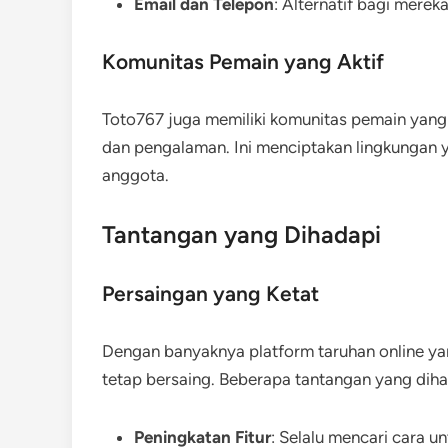
Email dan Telepon
: Alternatif bagi merek
Komunitas Pemain yang Aktif
Toto767 juga memiliki komunitas pemain yang a
dan pengalaman. Ini menciptakan lingkunga
anggota.
Tantangan yang Dihadapi
Persaingan yang Ketat
Dengan banyaknya platform taruhan online yan
tetap bersaing. Beberapa tantangan yang diha
Peningkatan Fitur
: Selalu mencari cara 