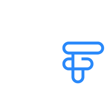
Skip
to
content