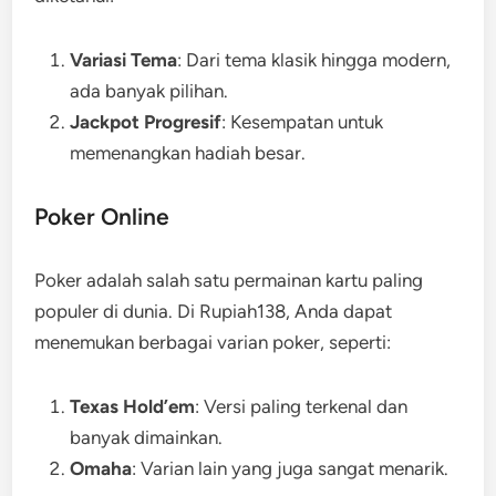
Variasi Tema
: Dari tema klasik hingga modern,
ada banyak pilihan.
Jackpot Progresif
: Kesempatan untuk
memenangkan hadiah besar.
Poker Online
Poker adalah salah satu permainan kartu paling
populer di dunia. Di Rupiah138, Anda dapat
menemukan berbagai varian poker, seperti:
Texas Hold’em
: Versi paling terkenal dan
banyak dimainkan.
Omaha
: Varian lain yang juga sangat menarik.