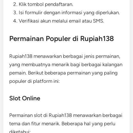
Klik tombol pendaftaran.
Isi formulir dengan informasi yang diperlukan.
Verifikasi akun melalui email atau SMS.
Permainan Populer di Rupiah138
Rupiah138 menawarkan berbagai jenis permainan,
yang membuatnya menarik bagi berbagai kalangan
pemain. Berikut beberapa permainan yang paling
populer di platform ini:
Slot Online
Permainan slot di Rupiah138 menawarkan berbagai
tema dan fitur menarik. Beberapa hal yang perlu
diketahui: