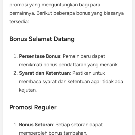
promosi yang menguntungkan bagi para
pemainnya. Berikut beberapa bonus yang biasanya
tersedia:
Bonus Selamat Datang
Persentase Bonus
: Pemain baru dapat
menikmati bonus pendaftaran yang menarik.
Syarat dan Ketentuan
: Pastikan untuk
membaca syarat dan ketentuan agar tidak ada
kejutan.
Promosi Reguler
Bonus Setoran
: Setiap setoran dapat
memperoleh bonus tambahan.