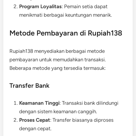
Program Loyalitas
: Pemain setia dapat
menikmati berbagai keuntungan menarik.
Metode Pembayaran di Rupiah138
Rupiah138 menyediakan berbagai metode
pembayaran untuk memudahkan transaksi.
Beberapa metode yang tersedia termasuk:
Transfer Bank
Keamanan Tinggi
: Transaksi bank dilindungi
dengan sistem keamanan canggih.
Proses Cepat
: Transfer biasanya diproses
dengan cepat.