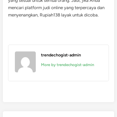
yang sesuai untuk semua orang. Jadi, jika Anda
mencari platform judi online yang terpercaya dan
menyenangkan, Rupiah138 layak untuk dicoba.
trendechogist-admin
More by trendechogist-admin