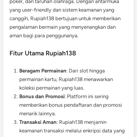
poker, dan taruhan olahraga. Dengan antarmuka
yang user-friendly dan sistem keamanan yang
canggih, Rupiah138 bertujuan untuk memberikan
pengalaman bermain yang menyenangkan dan
aman bagi para penggunanya.
Fitur Utama Rupiah138
Beragam Permainan
: Dari slot hingga
permainan kartu, Rupiah138 menawarkan
koleksi permainan yang luas.
Bonus dan Promosi
: Platform ini sering
memberikan bonus pendaftaran dan promosi
menarik lainnya.
Transaksi Aman
: Rupiah138 menjamin
keamanan transaksi melalui enkripsi data yang