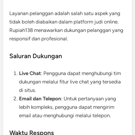
Layanan pelanggan adalah salah satu aspek yang
tidak boleh diabaikan dalam platform judi online.
Rupiah138 menawarkan dukungan pelanggan yang
responsif dan profesional.
Saluran Dukungan
Live Chat
: Pengguna dapat menghubungi tim
dukungan melalui fitur live chat yang tersedia
di situs.
Email dan Telepon
: Untuk pertanyaan yang
lebih kompleks, pengguna dapat mengirim
email atau menghubungi melalui telepon.
Waktu Respons