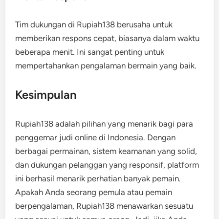
Tim dukungan di Rupiah138 berusaha untuk
memberikan respons cepat, biasanya dalam waktu
beberapa menit. Ini sangat penting untuk
mempertahankan pengalaman bermain yang baik.
Kesimpulan
Rupiah138 adalah pilihan yang menarik bagi para
penggemar judi online di Indonesia. Dengan
berbagai permainan, sistem keamanan yang solid,
dan dukungan pelanggan yang responsif, platform
ini berhasil menarik perhatian banyak pemain.
Apakah Anda seorang pemula atau pemain
berpengalaman, Rupiah138 menawarkan sesuatu